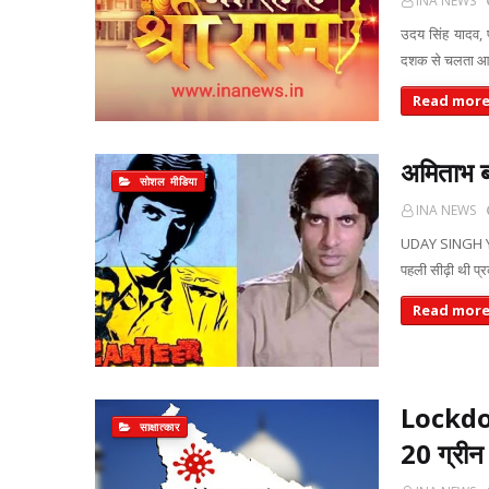
INA NEWS
उदय सिंह यादव, 
दशक से चलता आ र
Read mor
अमिताभ ब
सोशल मीडिया
INA NEWS
UDAY SINGH YAD
पहली सीढ़ी थी प्
Read mor
Lockdown
साक्षात्कार
20 ग्रीन