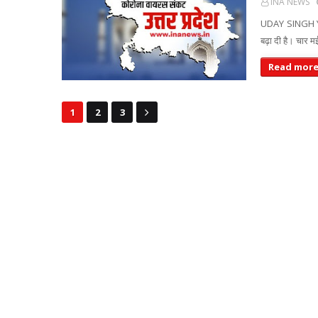
INA NEWS
UDAY SINGH YA
बढ़ा दी है। चार
Read mor
1
2
3