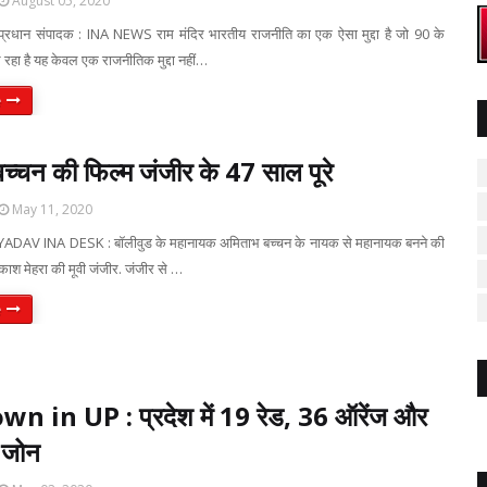
August 05, 2020
प्रधान संपादक : INA NEWS राम मंदिर भारतीय राजनीति का एक ऐसा मुद्दा है जो 90 के
हा है यह केवल एक राजनीतिक मुद्दा नहीं…
e
च्चन की फिल्म जंजीर के 47 साल पूरे
May 11, 2020
AV INA DESK : बॉलीवुड के महानायक अमिताभ बच्चन के नायक से महानायक बनने की
रकाश मेहरा की मूवी जंजीर. जंजीर से …
e
 in UP : प्रदेश में 19 रेड, 36 ऑरेंज और
 जोन