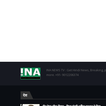
INA NEWS TV : Get Hindi News, Breaking, p
more. +91- 9012206374
देश