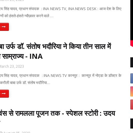
- उदय सिंह यादव, प्रधान संपादक : INA NEWS TV, INA NEWS DESK : आज देश के लिए
ाणों को हंसते-हंसते न्यौछावर करने वाले …
e
ा उर्फ डॉ. संतोष भदौरिया ने किया तीन साल में
ा साम्राज्य - INA
March 23, 2023
उदय सिंह यादव, प्रधान संपादक : INA NEWS TV कानपुर : कानपुर में नोएडा के डॉक्टर के
करौली बाबा उर्फ डॉ. संतोष भदौरिया…
e
्वंस से रामलला पूजन तक - स्पेशल स्टोरी : उदय