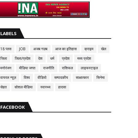
LABELS
18 प्लस
JOB
अजब गज़ब
आज का इतिहास
क्राइम
खेल
जिला
जिला/प्रदेश
देश
धर्म
प्रदेश
मध्य प्रदेश
मनोरंजन
मीडिया जगत
राजनीति
राशिफल
लाइफस्टाइल
वायरल न्यूज़
विश्व
वीडियो
सम्पादकीय
साक्षात्कार
सिनेमा
सेहत
सोशल मीडिया
स्वास्थ्य
हादसा
FACEBOOK