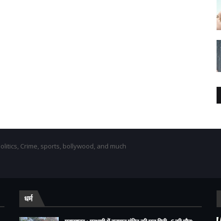
olitics, Crime, sports, bollywood, and much
धर्म