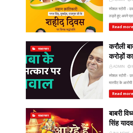
स्पेशल स्टोरी 
लड़ते हुए अपने प्र
Read mor
करौली बाब
साक्षात्कार
करोड़ों क
ADMIN
स्पेशल स्टोरी - 
मारपीट के आरोपी 
Read mor
बाबरी विध
साक्षात्कार
सिंह यादव