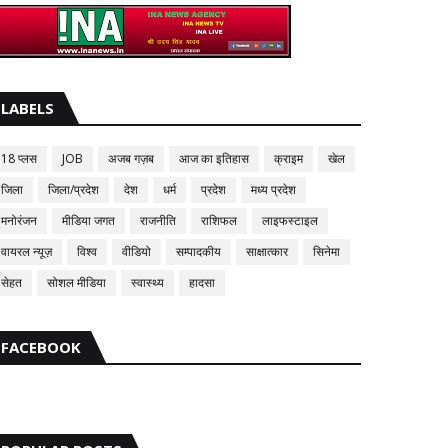
LABELS
18 प्लस
JOB
अजब गज़ब
आज का इतिहास
क्राइम
खेल
जिला
जिला/प्रदेश
देश
धर्म
प्रदेश
मध्य प्रदेश
मनोरंजन
मीडिया जगत
राजनीति
राशिफल
लाइफस्टाइल
वायरल न्यूज़
विश्व
वीडियो
सम्पादकीय
साक्षात्कार
सिनेमा
सेहत
सोशल मीडिया
स्वास्थ्य
हादसा
FACEBOOK