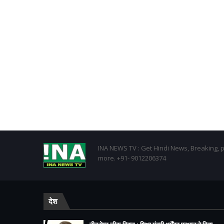
INA NEWS TV : Get Hindi News, Breaking, p
more. +91- 9012206374
देश