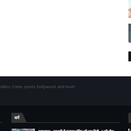
olitics, Crime, sports, bollywood, and much
धर्म