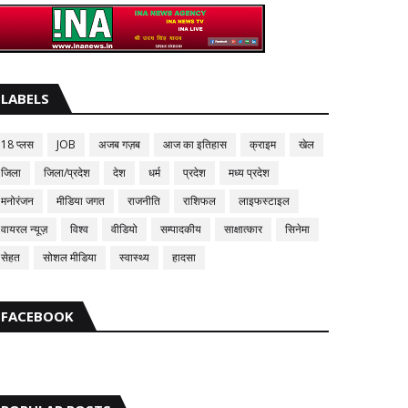
LABELS
18 प्लस
JOB
अजब गज़ब
आज का इतिहास
क्राइम
खेल
जिला
जिला/प्रदेश
देश
धर्म
प्रदेश
मध्य प्रदेश
मनोरंजन
मीडिया जगत
राजनीति
राशिफल
लाइफस्टाइल
वायरल न्यूज़
विश्व
वीडियो
सम्पादकीय
साक्षात्कार
सिनेमा
सेहत
सोशल मीडिया
स्वास्थ्य
हादसा
FACEBOOK