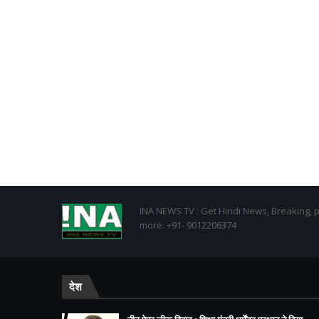
INA NEWS TV : Get Hindi News, Breaking, p
more. +91- 9012206374
देश