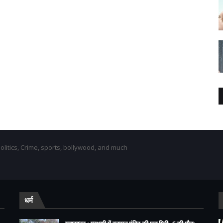
olitics, Crime, sports, bollywood, and much
धर्म