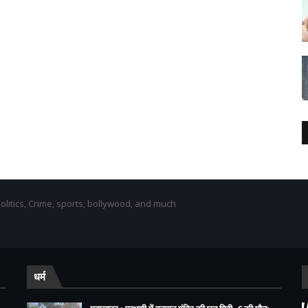
olitics, Crime, sports, bollywood, and much
धर्म