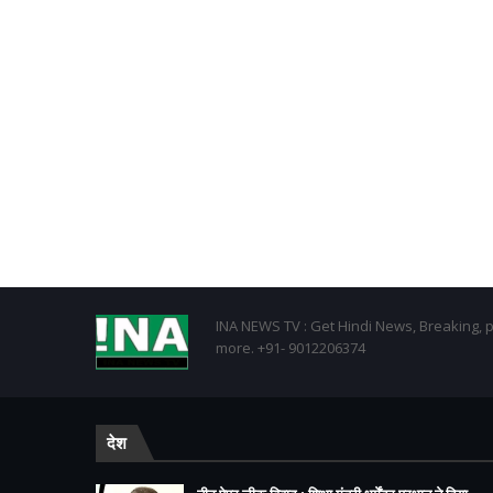
INA NEWS TV : Get Hindi News, Breaking, p
more. +91- 9012206374
देश