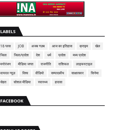
LABELS
18 प्लस
JOB
अजब गज़ब
आज का इतिहास
क्राइम
खेल
जिला
जिला/प्रदेश
देश
धर्म
प्रदेश
मध्य प्रदेश
मनोरंजन
मीडिया जगत
राजनीति
राशिफल
लाइफस्टाइल
वायरल न्यूज़
विश्व
वीडियो
सम्पादकीय
साक्षात्कार
सिनेमा
सेहत
सोशल मीडिया
स्वास्थ्य
हादसा
FACEBOOK