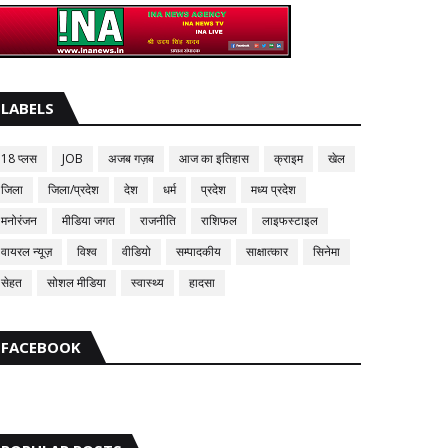
LABELS
18 प्लस
JOB
अजब गज़ब
आज का इतिहास
क्राइम
खेल
जिला
जिला/प्रदेश
देश
धर्म
प्रदेश
मध्य प्रदेश
मनोरंजन
मीडिया जगत
राजनीति
राशिफल
लाइफस्टाइल
वायरल न्यूज़
विश्व
वीडियो
सम्पादकीय
साक्षात्कार
सिनेमा
सेहत
सोशल मीडिया
स्वास्थ्य
हादसा
FACEBOOK