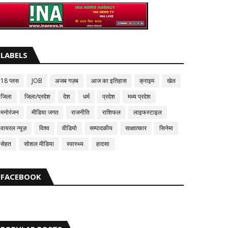
LABELS
18 प्लस
JOB
अजब गज़ब
आज का इतिहास
क्राइम
खेल
जिला
जिला/प्रदेश
देश
धर्म
प्रदेश
मध्य प्रदेश
मनोरंजन
मीडिया जगत
राजनीति
राशिफल
लाइफस्टाइल
वायरल न्यूज़
विश्व
वीडियो
सम्पादकीय
साक्षात्कार
सिनेमा
सेहत
सोशल मीडिया
स्वास्थ्य
हादसा
FACEBOOK