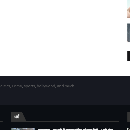
olitics, Crime, sports, bollywood, and much
धर्म