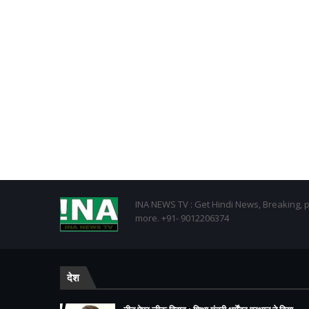
INA NEWS TV : Get Hindi News, Breaking, p
more. +91- 9012206374
देश