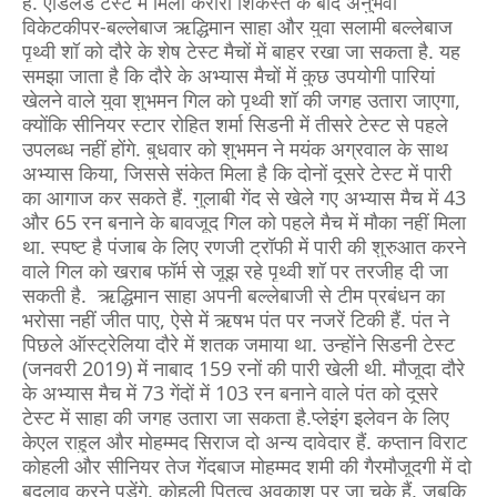
है.
एडिलेड टेस्ट में मिली करारी शिकस्त के बाद अनुभवी
विकेटकीपर-बल्लेबाज ऋद्धिमान साहा और युवा सलामी बल्लेबाज
पृथ्वी शॉ को दौरे के शेष टेस्ट मैचों में बाहर रखा जा सकता है. यह
समझा जाता है कि दौरे के अभ्यास मैचों में कुछ उपयोगी पारियां
खेलने वाले युवा शुभमन गिल को पृथ्वी शॉ की जगह उतारा जाएगा,
क्योंकि सीनियर स्टार रोहित शर्मा सिडनी में तीसरे टेस्ट से पहले
उपलब्ध नहीं होंगे.
बुधवार को शुभमन ने मयंक अग्रवाल के साथ
अभ्यास किया, जिससे संकेत मिला है कि दोनों दूसरे टेस्ट में पारी
का आगाज कर सकते हैं. गुलाबी गेंद से खेले गए अभ्यास मैच में 43
और 65 रन बनाने के बावजूद गिल को पहले मैच में मौका नहीं मिला
था. स्पष्ट है पंजाब के लिए रणजी ट्रॉफी में पारी की शुरुआत करने
वाले गिल को खराब फॉर्म से जूझ रहे पृथ्वी शॉ पर तरजीह दी जा
सकती है.
ऋद्धिमान साहा अपनी बल्लेबाजी से टीम प्रबंधन का
भरोसा नहीं जीत पाए, ऐसे में ऋषभ पंत पर नजरें टिकी हैं. पंत ने
पिछले ऑस्ट्रेलिया दौरे में शतक जमाया था. उन्होंने सिडनी टेस्ट
(जनवरी 2019) में नाबाद 159 रनों की पारी खेली थी. मौजूदा दौरे
के अभ्यास मैच में 73 गेंदों में 103 रन बनाने वाले पंत को दूसरे
टेस्ट में साहा की जगह उतारा जा सकता है.
प्लेइंग इलेवन के लिए
केएल राहुल और मोहम्मद सिराज दो अन्य दावेदार हैं. कप्तान विराट
कोहली और सीनियर तेज गेंदबाज मोहम्मद शमी की गैरमौजूदगी में दो
बदलाव करने पड़ेंगे. कोहली पितृत्व अवकाश पर जा चुके हैं, जबकि