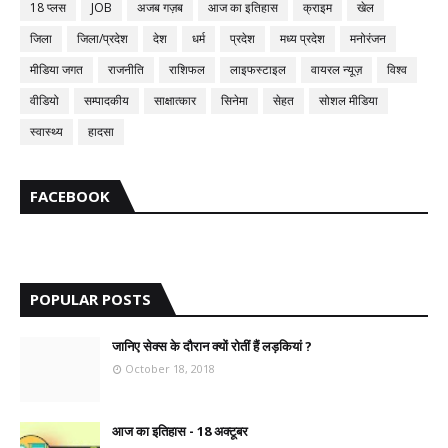
18 प्लस
JOB
अजब गज़ब
आज का इतिहास
क्राइम
खेल
जिला
जिला/प्रदेश
देश
धर्म
प्रदेश
मध्य प्रदेश
मनोरंजन
मीडिया जगत
राजनीति
राशिफल
लाइफस्टाइल
वायरल न्यूज़
विश्व
वीडियो
सम्पादकीय
साक्षात्कार
सिनेमा
सेहत
सोशल मीडिया
स्वास्थ्य
हादसा
FACEBOOK
POPULAR POSTS
जानिए सेक्स के दौरान क्यों रोतीं हैं लड़कियां ?
October 18, 2018
आज का इतिहास - 18 अक्टूबर