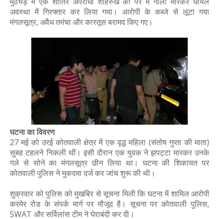
मुठभेड़ में एक शातिर अपराधी शाहरुख को पैर में गोली मारकर घायल
अवस्था में गिरफ्तार कर लिया गया। आरोपी के कब्जे से लूटा गया
मंगलसूत्र, अवैध तमंचा और कारतूस बरामद किए गए।
घटना का विवरण
27 मई को उरई कोतवाली क्षेत्र में एक वृद्ध महिला (संतोष गुप्ता की माता)
सुबह टहलने निकली थीं। इसी दौरान एक युवक ने झपट्टा मारकर उनके
गले से सोने का मंगलसूत्र छीन लिया था। घटना की शिकायत पर
कोतवाली पुलिस ने मुकदमा दर्ज कर जांच शुरू की थी।
शुक्रवार को पुलिस को मुखबिर से सूचना मिली कि घटना में शामिल आरोपी
करमेर रोड के संपर्क मार्ग पर मौजूद है। सूचना पर कोतवाली पुलिस,
SWAT और सर्विलांस टीम ने घेराबंदी कर दी।