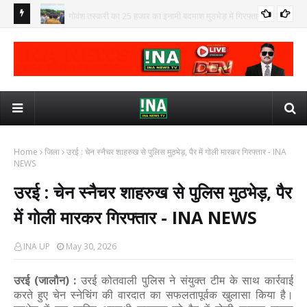
देवरिया : गोवंश तस्करी का 25 हजार का इनामी बदमाश मुठभेड़ में गिरफ्तार, पैर में
क्राइम
गोली लगी - INA NEWS
कासगंज : टैंकर की चपेट में आने से 10वीं की छात्रा की मौत - INA NEWS
इलाह
जिला
IN
Home
जिला
उरई : चेन स्नैचर शाहरुख से पुलिस मुठभेड़, पैर में गोली मारकर गिरफ्तार - INA
NEWS
उरई : चेन स्नैचर शाहरुख से पुलिस मुठभेड़, पैर
में गोली मारकर गिरफ्तार - INA NEWS
INA UP
May 30, 2026
उरई (जालौन) :
उरई कोतवाली पुलिस ने संयुक्त टीम के साथ कार्रवाई
करते हुए चेन स्नेचिंग की वारदात का सफलतापूर्वक खुलासा किया है।