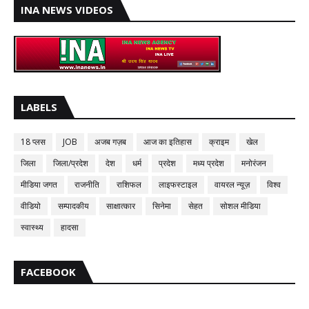
INA NEWS VIDEOS
LABELS
18 प्लस
JOB
अजब गज़ब
आज का इतिहास
क्राइम
खेल
जिला
जिला/प्रदेश
देश
धर्म
प्रदेश
मध्य प्रदेश
मनोरंजन
मीडिया जगत
राजनीति
राशिफल
लाइफस्टाइल
वायरल न्यूज़
विश्व
वीडियो
सम्पादकीय
साक्षात्कार
सिनेमा
सेहत
सोशल मीडिया
स्वास्थ्य
हादसा
FACEBOOK