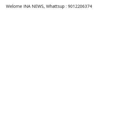
Welome INA NEWS, Whattsup : 9012206374