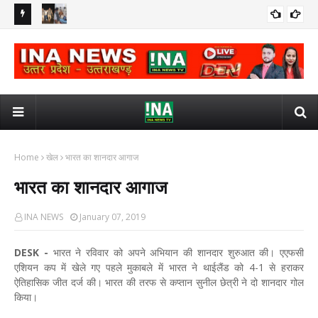
देवरिया : गोवंश तस्करी का 25 हजार का इनामी बदमाश मुठभेड़ में गिरफ्तार, पैर में
इलाह
क्राइम
गोली लगी - INA NEWS
कासगंज : टैंकर की चपेट में आने से 10वीं की छात्रा की मौत - INA NEWS
IN
जिला
Home
खेल
भारत का शानदार आगाज
भारत का शानदार आगाज
INA NEWS
January 07, 2019
DESK -
भारत ने रविवार को अपने अभियान की शानदार शुरुआत की। एएफसी
एशियन कप में खेले गए पहले मुकाबले में भारत ने थाईलैंड को 4-1 से हराकर
ऐतिहासिक जीत दर्ज की। भारत की तरफ से कप्तान सुनील छेत्री ने दो शानदार गोल
किया।