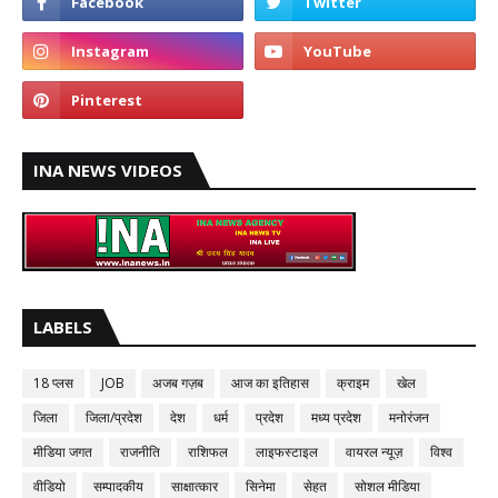
INA NEWS VIDEOS
LABELS
18 प्लस
JOB
अजब गज़ब
आज का इतिहास
क्राइम
खेल
जिला
जिला/प्रदेश
देश
धर्म
प्रदेश
मध्य प्रदेश
मनोरंजन
मीडिया जगत
राजनीति
राशिफल
लाइफस्टाइल
वायरल न्यूज़
विश्व
वीडियो
सम्पादकीय
साक्षात्कार
सिनेमा
सेहत
सोशल मीडिया